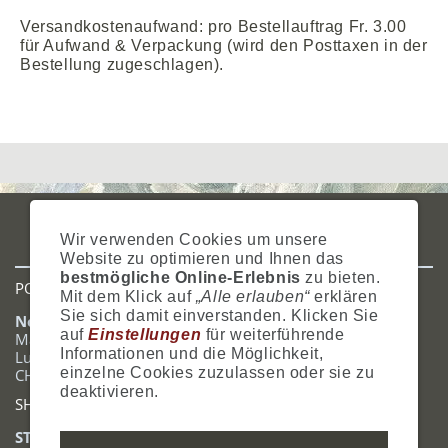
Versandkostenaufwand: pro Bestellauftrag Fr. 3.00
für Aufwand & Verpackung (wird den Posttaxen in der
Bestellung zugeschlagen).
IMPRESSUM
AGB
DATENSCHUTZ
ZAHLUNG
VERSAND
Wir verwenden Cookies um unsere
WIDERRUFSRECHT
SITEMAP
HILFE
COOKIES
Website zu optimieren und Ihnen das
bestmögliche Online-Erlebnis
zu bieten.
POSTADRESSE
Mit dem Klick auf
„Alle erlauben“
erklären
Sie sich damit einverstanden. Klicken Sie
Nostalgie- & Geschenk Shop
auf
Einstellungen
für weiterführende
Maja Schmid
Informationen und die Möglichkeit,
Luzernerstrasse 14
einzelne Cookies zuzulassen oder sie zu
CH-6353 Weggis
deaktivieren.
SHOWROOM
STANDORT: