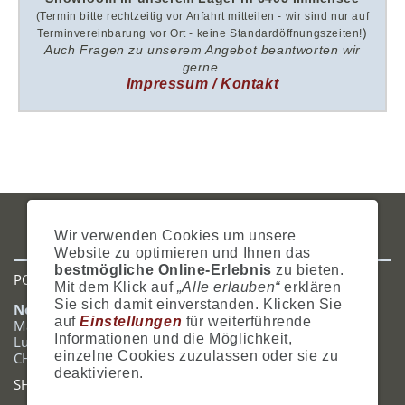
(Termin bitte rechtzeitig vor Anfahrt mitteilen - wir sind nur auf
)
Terminvereinbarung vor Ort - keine Standardöffnungszeiten!
Auch Fragen zu unserem Angebot beantworten wir
gerne.
Impressum / Kontakt
IMPRESSUM
AGB
DATENSCHUTZ
ZAHLUNG
VERSAND
Wir verwenden Cookies um unsere
WIDERRUFSRECHT
SITEMAP
HILFE
COOKIES
Website zu optimieren und Ihnen das
bestmögliche Online-Erlebnis
zu bieten.
POSTADRESSE
Mit dem Klick auf
„Alle erlauben“
erklären
Sie sich damit einverstanden. Klicken Sie
Nostalgie- & Geschenk Shop
auf
Einstellungen
für weiterführende
Maja Schmid
Informationen und die Möglichkeit,
Luzernerstrasse 14
einzelne Cookies zuzulassen oder sie zu
CH-6353 Weggis
deaktivieren.
SHOWROOM