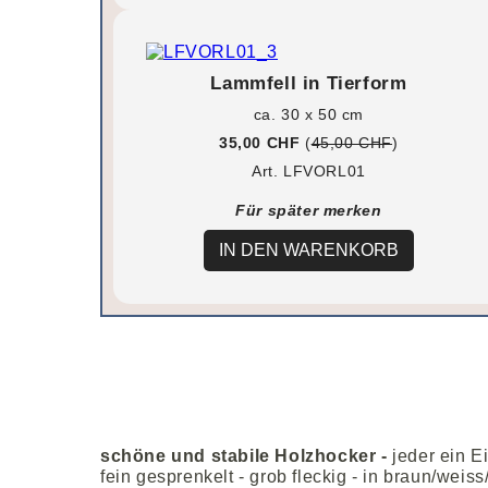
Lammfell in Tierform
ca. 30 x 50 cm
35,00 CHF
(
45,00 CHF
)
Art. LFVORL01
Für später merken
IN DEN WARENKORB
schöne und stabile Holzhocker -
jeder ein E
fein gesprenkelt - grob fleckig - in braun/weis