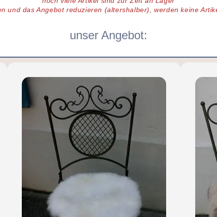
noch viele
Artikel
sind zur Zeit an Lager
en und das Angebot reduzieren (altershalber),
werden keine Arti
unser Angebot: