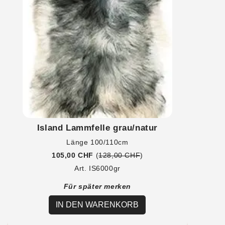
Island Lammfelle grau/natur
Länge 100/110cm
105,00 CHF
(
128,00 CHF
)
Art. IS6000gr
Für später merken
IN DEN WARENKORB