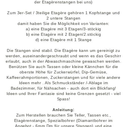
der Etagèrenstangen bei uns)
Zum 3er-Set / 3teilige Etagère gehören 1 Kopfstange und
2 untere Stangen
damit haben Sie die Möglichkeit von Varianten:
a) eine Etagère mit 3 Etagen/3-stöckig
b) eine Etagére mit 2 Etagen/2.stöckig
d) eine Etagère mit 1 Stange
Die Stangen sind stabil. Die Etagère kann um gereinigt zu
werden, auseinandergeschraubt und wenn es das Geschirr
erlaubt, auch in der Abwaschmaschine gewaschen werden.
Benützen Sie auch Tassen oder kleine Kännchen für die
oberste Höhe für Zuckerwürfel, Dip-Gemüse,
Kaffeerahmportionen, Zuckerstangen und für viele andere
Ideen mehr . Als Schmuckständer /-Ablage im
Badezimmer, für Nähsachen - auch dort ein Blickfang!
Ideen und Ihrer Fantasie sind keine Grenzen gesetzt - viel
Spass!
Anleitung:
Zum Herstellen brauchen Sie Teller, Tassen etc.,
Etagèrenstange, Spezialbohrer (Diamantbohrer im
Angebot - 6mm Dm für unsere Stangen) und eine