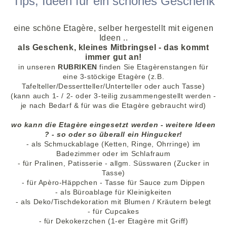
Tips, Ideen für ein schönes Geschenk
eine schöne Etagère, selber hergestellt mit eigenen
Ideen ..
als Geschenk, kleines Mitbringsel - das kommt
immer gut an!
in unseren
RUBRIKEN
finden
Sie Etagèrenstangen für
eine 3-stöckige Etagère (z.B.
Tafelteller/Dessertteller/Unterteller oder auch Tasse)
(kann auch 1- / 2- oder 3-teilig zusammengestellt werden -
je nach Bedarf & für was die Etagère gebraucht wird)
wo kann die Etagère eingesetzt werden - weitere Ideen
? - so oder so überall ein Hingucker!
- als Schmuckablage (Ketten, Ringe, Ohrringe) im
Badezimmer oder im Schlafraum
- für Pralinen, Patisserie - allgm. Süsswaren (Zucker in
Tasse)
- für Apèro-Häppchen - Tasse für Sauce zum Dippen
- als Büroablage für Kleinigkeiten
- als Deko/Tischdekoration mit Blumen / Kräutern belegt
- für Cupcakes
- für Dekokerzchen (1-er Etagère mit Griff)