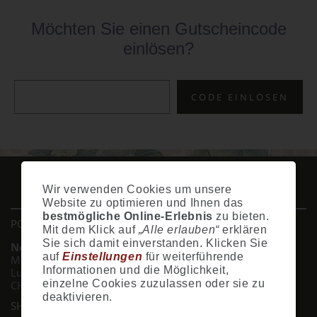
Möchten Sie einen Gutscheincode
einlösen?
IMPRESSUM
AGB
DATENSCHUTZ
ZAHLUNG
VERSAND
Wir verwenden Cookies um unsere
WIDERRUFSRECHT
SITEMAP
HILFE
COOKIES
Website zu optimieren und Ihnen das
bestmögliche Online-Erlebnis
zu bieten.
POSTADRESSE
Mit dem Klick auf
„Alle erlauben“
erklären
Sie sich damit einverstanden. Klicken Sie
Nostalgie- & Geschenk Shop
auf
Einstellungen
für weiterführende
Maja Schmid
Informationen und die Möglichkeit,
Luzernerstrasse 14
einzelne Cookies zuzulassen oder sie zu
CH-6353 Weggis
deaktivieren.
SHOWROOM