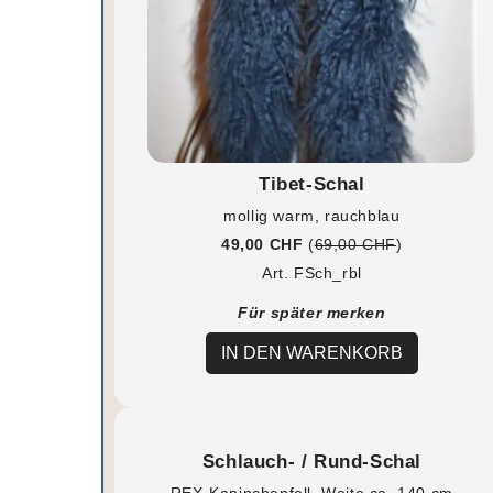
Tibet-Schal
mollig warm, rauchblau
49,00 CHF
(
69,00 CHF
)
Art. FSch_rbl
Für später merken
IN DEN WARENKORB
Schlauch- / Rund-Schal
REX-Kaninchenfell, Weite ca. 140 cm