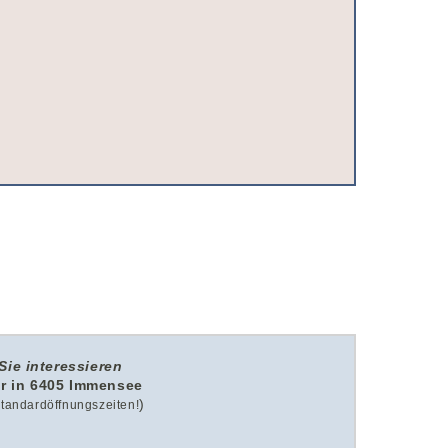
Sie interessieren
r in 6405 Immensee
)
 Standardöffnungszeiten!