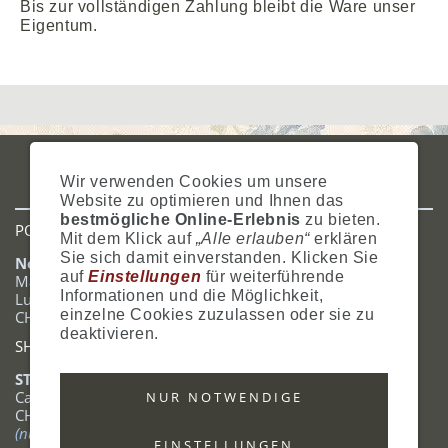
Bis zur vollständigen Zahlung bleibt die Ware unser
Eigentum.
IMPRESSUM
AGB
DATENSCHUTZ
ZAHLUNG
VERSAND
Wir verwenden Cookies um unsere
WIDERRUFSRECHT
SITEMAP
HILFE
COOKIES
Website zu optimieren und Ihnen das
bestmögliche Online-Erlebnis
zu bieten.
POSTADRESSE
Mit dem Klick auf
„Alle erlauben“
erklären
Sie sich damit einverstanden. Klicken Sie
Nostalgie- & Geschenk Shop
auf
Einstellungen
für weiterführende
Maja Schmid
Informationen und die Möglichkeit,
Luzernerstrasse 14
einzelne Cookies zuzulassen oder sie zu
CH-6353 Weggis
deaktivieren.
SHOWROOM
STANDORT:
Calendariaweg 1
NUR NOTWENDIGE
CH-6405 Immensee
(nur auf Terminabsprache)
EINSTELLUNGEN