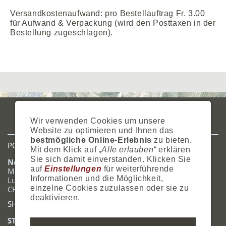
Versandkostenaufwand: pro Bestellauftrag Fr. 3.00
für Aufwand & Verpackung (wird den Posttaxen in der
Bestellung zugeschlagen).
IMPRESSUM
AGB
DATENSCHUTZ
ZAHLUNG
VERSAND
Wir verwenden Cookies um unsere
WIDERRUFSRECHT
SITEMAP
HILFE
COOKIES
Website zu optimieren und Ihnen das
bestmögliche Online-Erlebnis
zu bieten.
POSTADRESSE
Mit dem Klick auf
„Alle erlauben“
erklären
Sie sich damit einverstanden. Klicken Sie
Nostalgie- & Geschenk Shop
auf
Einstellungen
für weiterführende
Maja Schmid
Informationen und die Möglichkeit,
Luzernerstrasse 14
einzelne Cookies zuzulassen oder sie zu
CH-6353 Weggis
deaktivieren.
SHOWROOM
STANDORT: