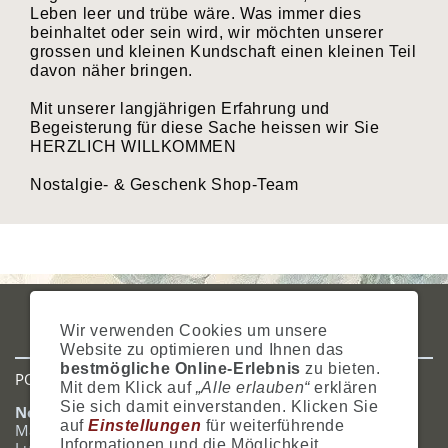
Leben leer und trübe wäre. Was immer dies
beinhaltet oder sein wird, wir möchten unserer
grossen und kleinen Kundschaft einen kleinen Teil
davon näher bringen.
Mit unserer langjährigen Erfahrung und
Begeisterung für diese Sache heissen wir Sie
HERZLICH WILLKOMMEN
Nostalgie- & Geschenk Shop-Team
IMPRESSUM
AGB
DATENSCHUTZ
ZAHLUNG
VERSAND
Wir verwenden Cookies um unsere
WIDERRUFSRECHT
SITEMAP
HILFE
COOKIES
Website zu optimieren und Ihnen das
bestmögliche Online-Erlebnis
zu bieten.
POSTADRESSE
Mit dem Klick auf
„Alle erlauben“
erklären
Sie sich damit einverstanden. Klicken Sie
Nostalgie- & Geschenk Shop
auf
Einstellungen
für weiterführende
Maja Schmid
Informationen und die Möglichkeit,
Luzernerstrasse 14