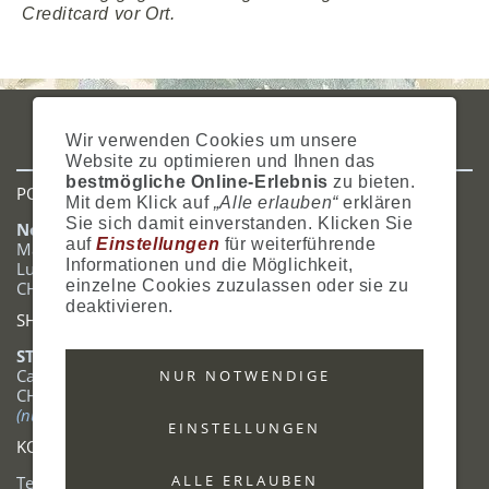
Creditcard vor Ort.
IMPRESSUM
AGB
DATENSCHUTZ
ZAHLUNG
VERSAND
Wir verwenden Cookies um unsere
WIDERRUFSRECHT
SITEMAP
HILFE
COOKIES
Website zu optimieren und Ihnen das
bestmögliche Online-Erlebnis
zu bieten.
POSTADRESSE
Mit dem Klick auf
„Alle erlauben“
erklären
Sie sich damit einverstanden. Klicken Sie
Nostalgie- & Geschenk Shop
auf
Einstellungen
für weiterführende
Maja Schmid
Informationen und die Möglichkeit,
Luzernerstrasse 14
einzelne Cookies zuzulassen oder sie zu
CH-6353 Weggis
deaktivieren.
SHOWROOM
STANDORT:
Calendariaweg 1
NUR NOTWENDIGE
CH-6405 Immensee
(nur auf Terminabsprache)
EINSTELLUNGEN
KONTAKT
ALLE ERLAUBEN
Tel.: +41 (0)41 390 07 03