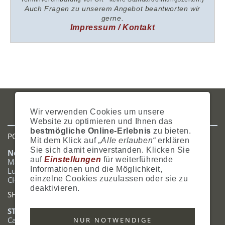
Auch Fragen zu unserem Angebot beantworten wir
gerne.
Impressum / Kontakt
IMPRESSUM
AGB
DATENSCHUTZ
ZAHLUNG
VERSAND
Wir verwenden Cookies um unsere
WIDERRUFSRECHT
SITEMAP
HILFE
COOKIES
Website zu optimieren und Ihnen das
bestmögliche Online-Erlebnis
zu bieten.
POSTADRESSE
Mit dem Klick auf
„Alle erlauben“
erklären
Sie sich damit einverstanden. Klicken Sie
Nostalgie- & Geschenk Shop
auf
Einstellungen
für weiterführende
Maja Schmid
Informationen und die Möglichkeit,
Luzernerstrasse 14
einzelne Cookies zuzulassen oder sie zu
CH-6353 Weggis
deaktivieren.
SHOWROOM
STANDORT:
Calendariaweg 1
NUR NOTWENDIGE