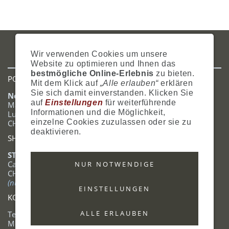
IMPRESSUM
AGB
DATENSCHUTZ
ZAHLUNG
VERSAND
Wir verwenden Cookies um unsere
WIDERRUFSRECHT
SITEMAP
HILFE
COOKIES
Website zu optimieren und Ihnen das
bestmögliche Online-Erlebnis
zu bieten.
POSTADRESSE
Mit dem Klick auf
„Alle erlauben“
erklären
Sie sich damit einverstanden. Klicken Sie
Nostalgie- & Geschenk Shop
auf
Einstellungen
für weiterführende
Maja Schmid
Informationen und die Möglichkeit,
Luzernerstrasse 14
einzelne Cookies zuzulassen oder sie zu
CH-6353 Weggis
deaktivieren.
SHOWROOM
STANDORT:
Calendariaweg 1
NUR NOTWENDIGE
CH-6405 Immensee
(nur auf Terminabsprache)
EINSTELLUNGEN
KONTAKT
ALLE ERLAUBEN
Tel.: +41 (0)41 390 07 03
Mobile: +41 (0)79 642 69 00