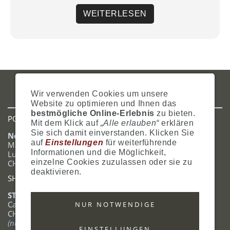
WEITERLESEN
IMPRESSUM
AGB
DATENSCHUTZ
ZAHLUNG
VERSAND
Wir verwenden Cookies um unsere
WIDERRUFSRECHT
SITEMAP
HILFE
COOKIES
Website zu optimieren und Ihnen das
bestmögliche Online-Erlebnis
zu bieten.
POSTADRESSE
Mit dem Klick auf
„Alle erlauben“
erklären
Sie sich damit einverstanden. Klicken Sie
Nostalgie- & Geschenk Shop
auf
Einstellungen
für weiterführende
Maja Schmid
Informationen und die Möglichkeit,
Luzernerstrasse 14
einzelne Cookies zuzulassen oder sie zu
CH-6353 Weggis
deaktivieren.
SHOWROOM
STANDORT:
Calendariaweg 1
NUR NOTWENDIGE
CH-6405 Immensee
(nur auf Terminabsprache)
EINSTELLUNGEN