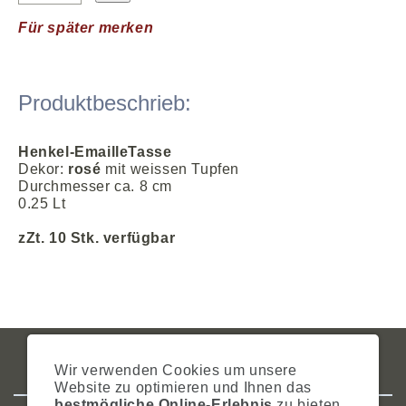
Für später merken
Produktbeschrieb:
Henkel-EmailleTasse
Dekor:
rosé
mit weissen Tupfen
Durchmesser ca. 8 cm
0.25 Lt
zZt.
10
Stk. verfügbar
IMPRESSUM
AGB
DATENSCHUTZ
ZAHLUNG
VERSAND
Wir verwenden Cookies um unsere
WIDERRUFSRECHT
SITEMAP
HILFE
COOKIES
Website zu optimieren und Ihnen das
bestmögliche Online-Erlebnis
zu bieten.