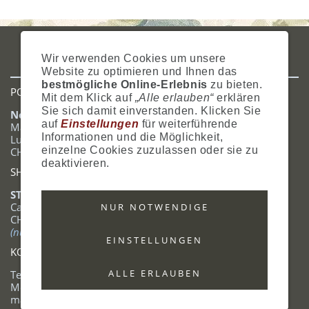
IMPRESSUM
AGB
DATENSCHUTZ
ZAHLUNG
VERSAND
Wir verwenden Cookies um unsere
WIDERRUFSRECHT
SITEMAP
HILFE
COOKIES
Website zu optimieren und Ihnen das
bestmögliche Online-Erlebnis
zu bieten.
POSTADRESSE
Mit dem Klick auf
„Alle erlauben“
erklären
Sie sich damit einverstanden. Klicken Sie
Nostalgie- & Geschenk Shop
auf
Einstellungen
für weiterführende
Maja Schmid
Informationen und die Möglichkeit,
Luzernerstrasse 14
einzelne Cookies zuzulassen oder sie zu
CH-6353 Weggis
deaktivieren.
SHOWROOM
STANDORT:
Calendariaweg 1
NUR NOTWENDIGE
CH-6405 Immensee
(nur auf Terminabsprache)
EINSTELLUNGEN
KONTAKT
ALLE ERLAUBEN
Tel.: +41 (0)41 390 07 03
Mobile: +41 (0)79 642 69 00
mail to:
info@nostalgie4you.com