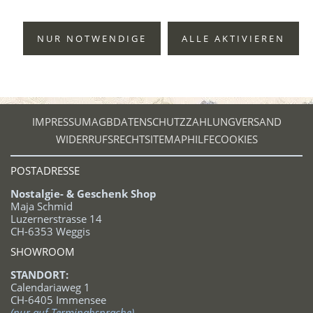
NUR NOTWENDIGE
ALLE AKTIVIEREN
IMPRESSUM
AGB
DATENSCHUTZ
ZAHLUNG
VERSAND
WIDERRUFSRECHT
SITEMAP
HILFE
COOKIES
POSTADRESSE
Nostalgie- & Geschenk Shop
Maja Schmid
Luzernerstrasse 14
CH-6353 Weggis
SHOWROOM
STANDORT:
Calendariaweg 1
CH-6405 Immensee
(nur auf Terminabsprache)