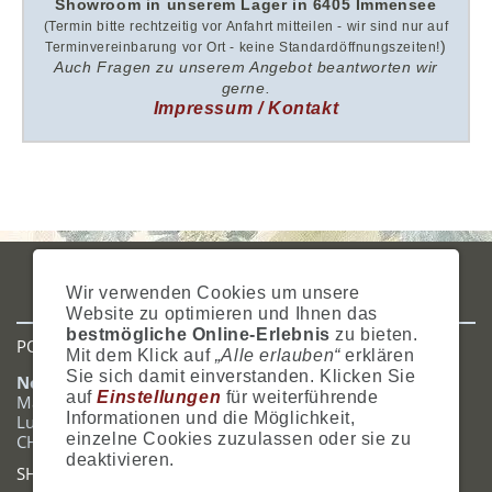
Showroom i
n unserem
Lager in 6405 Immensee
(Termin bitte rechtzeitig vor Anfahrt mitteilen - wir sind nur auf
)
Terminvereinbarung vor Ort - keine Standardöffnungszeiten!
Auch Fragen zu unserem Angebot beantworten wir
gerne.
Impressum / Kontakt
IMPRESSUM
AGB
DATENSCHUTZ
ZAHLUNG
VERSAND
Wir verwenden Cookies um unsere
WIDERRUFSRECHT
SITEMAP
HILFE
COOKIES
Website zu optimieren und Ihnen das
bestmögliche Online-Erlebnis
zu bieten.
POSTADRESSE
Mit dem Klick auf
„Alle erlauben“
erklären
Sie sich damit einverstanden. Klicken Sie
Nostalgie- & Geschenk Shop
auf
Einstellungen
für weiterführende
Maja Schmid
Informationen und die Möglichkeit,
Luzernerstrasse 14
einzelne Cookies zuzulassen oder sie zu
CH-6353 Weggis
deaktivieren.
SHOWROOM