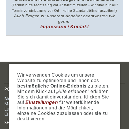
(Termin bitte rechtzeitig vor Anfahrt mitteilen - wir sind nur auf
)
Terminvereinbarung vor Ort - keine Standardöffnungszeiten!
Auch Fragen zu unserem Angebot beantworten wir
gerne.
Impressum / Kontakt
IMPRESSUM
AGB
DATENSCHUTZ
ZAHLUNG
VERSAND
Wir verwenden Cookies um unsere
WIDERRUFSRECHT
SITEMAP
HILFE
COOKIES
Website zu optimieren und Ihnen das
bestmögliche Online-Erlebnis
zu bieten.
POSTADRESSE
Mit dem Klick auf
„Alle erlauben“
erklären
Sie sich damit einverstanden. Klicken Sie
Nostalgie- & Geschenk Shop
auf
Einstellungen
für weiterführende
Maja Schmid
Informationen und die Möglichkeit,
Luzernerstrasse 14
einzelne Cookies zuzulassen oder sie zu
CH-6353 Weggis
deaktivieren.
SHOWROOM