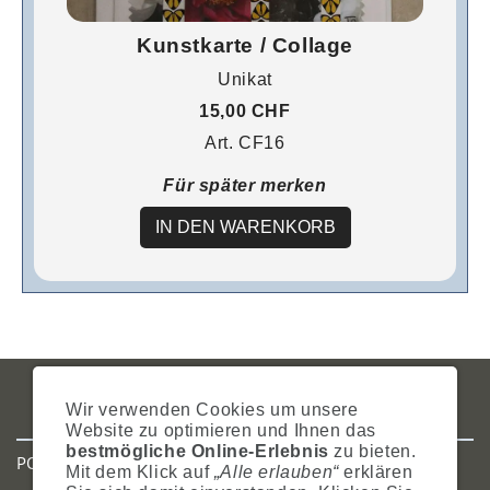
Kunstkarte / Collage
Unikat
15,00 CHF
Art. CF16
Für später merken
IN DEN WARENKORB
IMPRESSUM
AGB
DATENSCHUTZ
ZAHLUNG
VERSAND
Wir verwenden Cookies um unsere
WIDERRUFSRECHT
SITEMAP
HILFE
COOKIES
Website zu optimieren und Ihnen das
bestmögliche Online-Erlebnis
zu bieten.
POSTADRESSE
Mit dem Klick auf
„Alle erlauben“
erklären