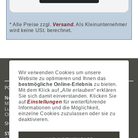
* Alle Preise zzgl.
Versand.
Als Kleinunternehmer
wird keine USt. berechnet.
IMPRESSUM
AGB
DATENSCHUTZ
ZAHLUNG
VERSAND
Wir verwenden Cookies um unsere
WIDERRUFSRECHT
SITEMAP
HILFE
COOKIES
Website zu optimieren und Ihnen das
bestmögliche Online-Erlebnis
zu bieten.
POSTADRESSE
Mit dem Klick auf
„Alle erlauben“
erklären
Sie sich damit einverstanden. Klicken Sie
Nostalgie- & Geschenk Shop
auf
Einstellungen
für weiterführende
Maja Schmid
Informationen und die Möglichkeit,
Luzernerstrasse 14
einzelne Cookies zuzulassen oder sie zu
CH-6353 Weggis
deaktivieren.
SHOWROOM
STANDORT: