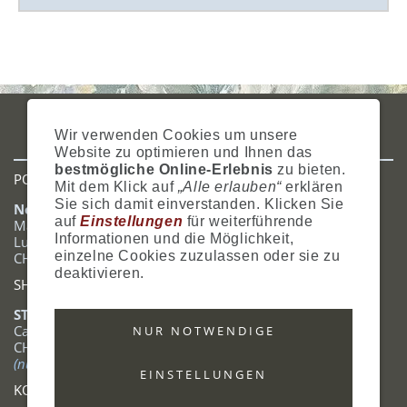
IMPRESSUM
AGB
DATENSCHUTZ
ZAHLUNG
VERSAND
Wir verwenden Cookies um unsere
WIDERRUFSRECHT
SITEMAP
HILFE
COOKIES
Website zu optimieren und Ihnen das
bestmögliche Online-Erlebnis
zu bieten.
POSTADRESSE
Mit dem Klick auf
„Alle erlauben“
erklären
Sie sich damit einverstanden. Klicken Sie
Nostalgie- & Geschenk Shop
auf
Einstellungen
für weiterführende
Maja Schmid
Informationen und die Möglichkeit,
Luzernerstrasse 14
einzelne Cookies zuzulassen oder sie zu
CH-6353 Weggis
deaktivieren.
SHOWROOM
STANDORT:
Calendariaweg 1
NUR NOTWENDIGE
CH-6405 Immensee
(nur auf Terminabsprache)
EINSTELLUNGEN
KONTAKT