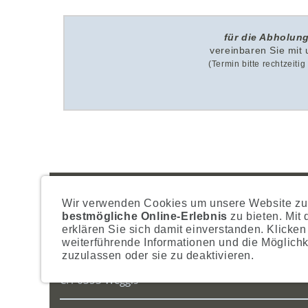
für die Abholung
v
ereinbaren Sie mit
(Termin bitte rechtzeiti
IMPRESSUM
A
Wir verwenden Cookies um unsere Website zu 
bestmögliche Online-Erlebnis
zu bieten. Mit
POSTADRESSE
erklären Sie sich damit einverstanden. Klicken
Nostalgie- & Geschenk Shop
weiterführende Informationen und die Möglichk
Maja Schmid
zuzulassen oder sie zu deaktivieren.
Luzernerstrasse 14
CH-6353 Weggis