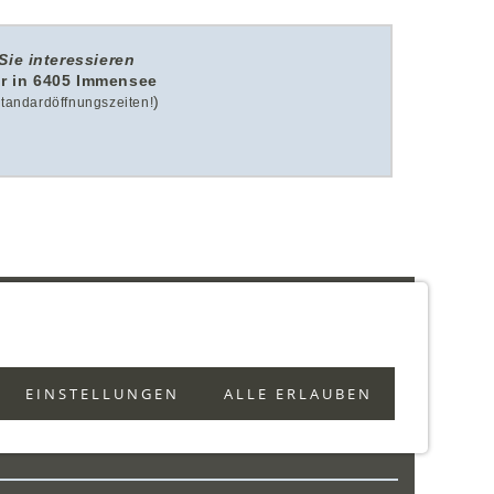
Sie interessieren
r in 6405 Immensee
)
 Standardöffnungszeiten!
HILFE
COOKIES
0)41 390 07 03
EINSTELLUNGEN
ALLE ERLAUBEN
 (0)79 642 69 00
o@nostalgie4you.com