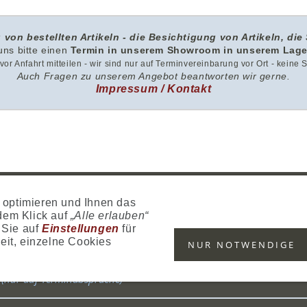
 von bestellten Artikeln - die Besichtigung von Artikeln, die 
 uns
bitte
einen
Termin in unserem Showroom i
n unserem
Lage
g vor Anfahrt mitteilen - wir sind nur auf Terminvereinbarung vor Ort - keine
Auch Fragen zu unserem Angebot beantworten wir gerne.
Impressum / Kontakt
GB
DATENSCHUTZ
ZAHLUNG
VERSAND
WIDERRUFSRECHT
SITEMAP
optimieren und Ihnen das
 dem Klick auf
„Alle erlauben“
SHOWROOM
KONTAKT
 Sie auf
Einstellungen
für
STANDORT:
Tel.: +41 (
eit, einzelne Cookies
NUR NOTWENDIGE
Calendariaweg 1
Mobile: +41
CH-6405 Immensee
mail to:
inf
(nur auf Terminabsprache)