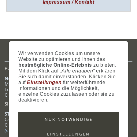
Impressum / Kontakt
IMPRESSUM
AGB
DATENSCHUTZ
ZAHLUNG
VERSAND
Wir verwenden Cookies um unsere
WIDERRUFSRECHT
SITEMAP
HILFE
COOKIES
Website zu optimieren und Ihnen das
bestmögliche Online-Erlebnis
zu bieten.
POSTADRESSE
Mit dem Klick auf
„Alle erlauben“
erklären
Sie sich damit einverstanden. Klicken Sie
Nostalgie- & Geschenk Shop
auf
Einstellungen
für weiterführende
Maja Schmid
Informationen und die Möglichkeit,
Luzernerstrasse 14
einzelne Cookies zuzulassen oder sie zu
CH-6353 Weggis
deaktivieren.
SHOWROOM
STANDORT:
Calendariaweg 1
NUR NOTWENDIGE
CH-6405 Immensee
(nur auf Terminabsprache)
EINSTELLUNGEN