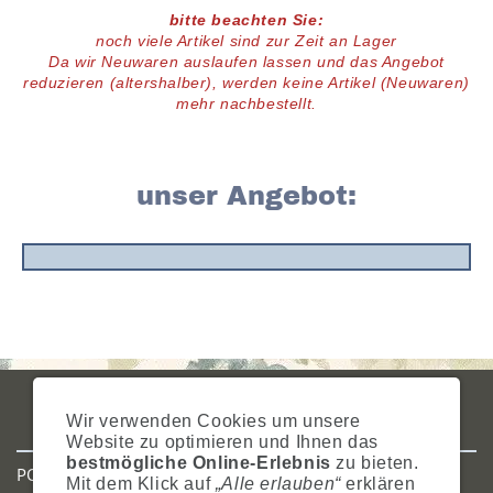
bitte beachten Sie:
noch viele
Artikel
sind zur Zeit an Lager
D
a wir Neuwaren auslaufen lassen und das Angebot
reduzieren (altershalber),
werden keine Artikel (Neuwaren)
mehr nachbestellt.
unser Angebot:
IMPRESSUM
AGB
DATENSCHUTZ
ZAHLUNG
VERSAND
Wir verwenden Cookies um unsere
WIDERRUFSRECHT
SITEMAP
HILFE
COOKIES
Website zu optimieren und Ihnen das
bestmögliche Online-Erlebnis
zu bieten.
POSTADRESSE
Mit dem Klick auf
„Alle erlauben“
erklären