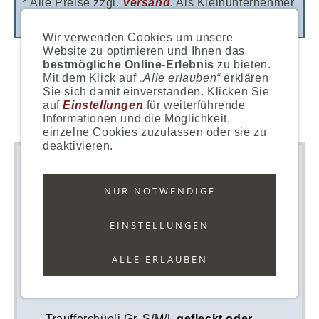
* Alle Preise zzgl.
Versand.
Als Kleinunternehmer
wird keine USt. berechnet.
Wir verwenden Cookies um unsere
Website zu optimieren und Ihnen das
bestmögliche Online-Erlebnis
zu bieten.
Mit dem Klick auf
„Alle erlauben“
erklären
Christbaumanhänger - goldene
Sie sich damit einverstanden. Klicken Sie
auf
Einstellungen
für weiterführende
Traufferchueli
Informationen und die Möglichkeit,
einzelne Cookies zuzulassen oder sie zu
deaktivieren.
NUR NOTWENDIGE
EINSTELLUNGEN
ALLE ERLAUBEN
die Idee für den Weihnachtsbaum oder
als herziges Mitbringsel
Traufferchüeli Gr. S/M/L
gefleckt oder