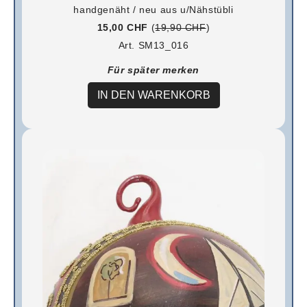
handgenäht / neu aus u/Nähstübli
15,00 CHF
(
19,90 CHF
)
Art. SM13_016
Für später merken
IN DEN WARENKORB