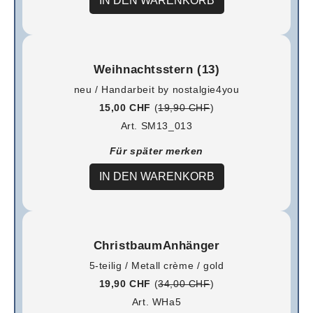
IN DEN WARENKORB
Weihnachtsstern (13)
neu / Handarbeit by nostalgie4you
15,00 CHF
(
19,90 CHF
)
Art. SM13_013
Für später merken
IN DEN WARENKORB
ChristbaumAnhänger
5-teilig / Metall crème / gold
19,90 CHF
(
34,00 CHF
)
Art. WHa5