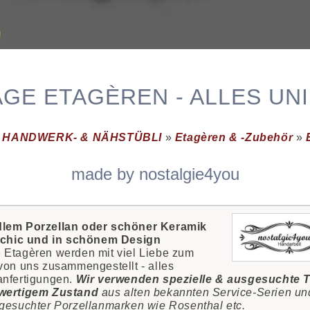
AGE ETAGÈREN - ALLES UNI
»
HANDWERK- & NÄHSTÜBLI
»
Etagèren & -Zubehör
»
made by nostalgie4you
lem Porzellan
oder schöner Keramik
, chic und in schönem Design
 Etagèren werden mit viel Liebe zum
 von uns zusammengestellt - alles
anfertigungen.
Wir verwenden spezielle & ausgesuchte T
wertigem Zustand
aus alten bekannten Service-Serien un
 gesuchter Porzellanmarken wie Rosenthal etc.