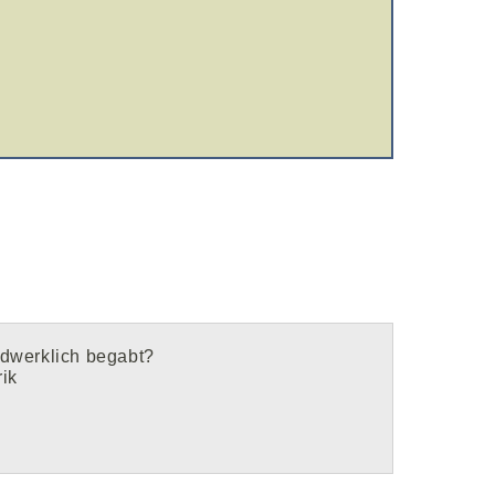
ndwerklich begabt?
rik