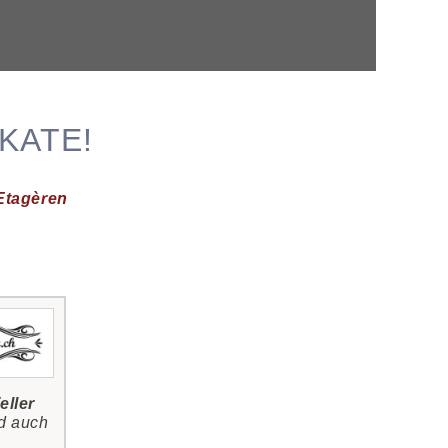
KATE!
Etagèren
eller
d auch