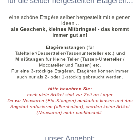
für die selber hergestellten Etagèren...
eine schöne Etagère selber hergestellt mit eigenen
Ideen ..
als Geschenk, kleines Mitbringsel - das kommt
immer gut an!
Etagèrenstangen
(für
Tafelteller/Dessertteller/Tassenunterteller etc.)
und
MiniStangen
für kleine Teller (Tassen-Unterteller /
Moccateller und Tassen) etc.
Für eine 3-stöckige Etagèren
.
Etagèren können immer
auch nur als 2- oder 1-stöckig gebraucht werden
.
bitte beachten Sie:
noch viele
Artikel
sind zur Zeit an Lager
D
a wir Neuwaren
(Eta-Stangen)
auslaufen lassen und das
Angebot reduzieren (altershalber),
werden keine Artikel
(Neuwaren)
mehr nachbestellt.
unser Angebot: