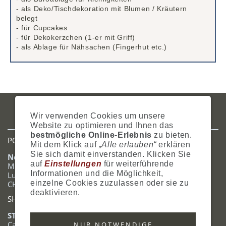
- als Deko/Tischdekoration mit Blumen / Kräutern
belegt
- für Cupcakes
- für Dekokerzchen (1-er mit Griff)
- als Ablage für Nähsachen (Fingerhut etc.)
IMPRESSUM
AGB
DATENSCHUTZ
ZAHLUNG
VERSAND
Wir verwenden Cookies um unsere
WIDERRUFSRECHT
SITEMAP
HILFE
COOKIES
Website zu optimieren und Ihnen das
bestmögliche Online-Erlebnis
zu bieten.
POSTADRESSE
Mit dem Klick auf
„Alle erlauben“
erklären
Sie sich damit einverstanden. Klicken Sie
Nostalgie- & Geschenk Shop
auf
Einstellungen
für weiterführende
Maja Schmid
Informationen und die Möglichkeit,
Luzernerstrasse 14
einzelne Cookies zuzulassen oder sie zu
CH-6353 Weggis
deaktivieren.
SHOWROOM
STANDORT:
Calendariaweg 1
NUR NOTWENDIGE