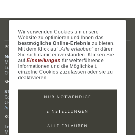
IMPRESSUM
AGB
DATENSCHUTZ
ZAHLUNG
VERSAND
Wir verwenden Cookies um unsere
WIDERRUFSRECHT
SITEMAP
HILFE
COOKIES
Website zu optimieren und Ihnen das
bestmögliche Online-Erlebnis
zu bieten.
POSTADRESSE
Mit dem Klick auf
„Alle erlauben“
erklären
Sie sich damit einverstanden. Klicken Sie
Nostalgie- & Geschenk Shop
auf
Einstellungen
für weiterführende
Maja Schmid
Informationen und die Möglichkeit,
Luzernerstrasse 14
einzelne Cookies zuzulassen oder sie zu
CH-6353 Weggis
deaktivieren.
SHOWROOM
STANDORT:
Calendariaweg 1
NUR NOTWENDIGE
CH-6405 Immensee
(nur auf Terminabsprache)
EINSTELLUNGEN
KONTAKT
ALLE ERLAUBEN
Tel.: +41 (0)41 390 07 03
Mobile: +41 (0)79 642 69 00