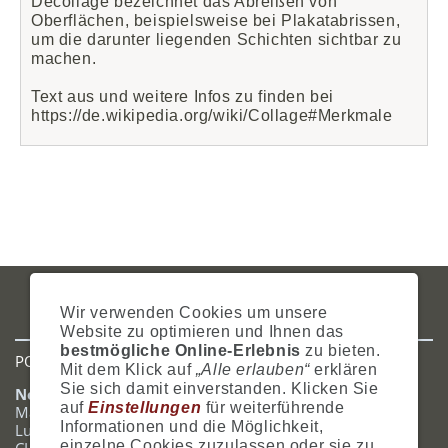
Décollage bezeichnet das Abreißen von
Oberflächen, beispielsweise bei Plakatabrissen,
um die darunter liegenden Schichten sichtbar zu
machen.
Text aus und weitere Infos zu finden bei
https://de.wikipedia.org/wiki/Collage#Merkmale
IMPRESSUM
AGB
DATENSCHUTZ
ZAHLUNG
VERSAND
Wir verwenden Cookies um unsere
WIDERRUFSRECHT
SITEMAP
HILFE
COOKIES
Website zu optimieren und Ihnen das
bestmögliche Online-Erlebnis
zu bieten.
POSTADRESSE
Mit dem Klick auf
„Alle erlauben“
erklären
Sie sich damit einverstanden. Klicken Sie
Nostalgie- & Geschenk Shop
auf
Einstellungen
für weiterführende
Maja Schmid
Informationen und die Möglichkeit,
Luzernerstrasse 14
einzelne Cookies zuzulassen oder sie zu
CH-6353 Weggis