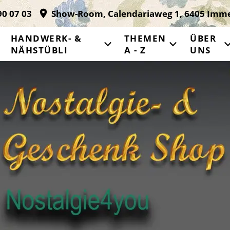
90 07 03
Show-Room, Calendariaweg 1, 6405 Imm
HANDWERK- &
THEMEN
ÜBER
NÄHSTÜBLI
A - Z
UNS