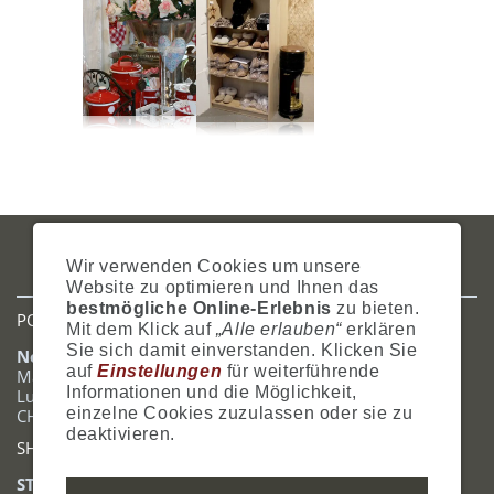
IMPRESSUM
AGB
DATENSCHUTZ
ZAHLUNG
VERSAND
Wir verwenden Cookies um unsere
WIDERRUFSRECHT
SITEMAP
HILFE
COOKIES
Website zu optimieren und Ihnen das
bestmögliche Online-Erlebnis
zu bieten.
POSTADRESSE
Mit dem Klick auf
„Alle erlauben“
erklären
Sie sich damit einverstanden. Klicken Sie
Nostalgie- & Geschenk Shop
auf
Einstellungen
für weiterführende
Maja Schmid
Informationen und die Möglichkeit,
Luzernerstrasse 14
einzelne Cookies zuzulassen oder sie zu
CH-6353 Weggis
deaktivieren.
SHOWROOM
STANDORT: